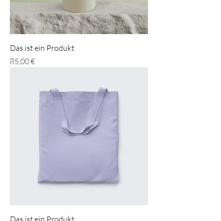
Das ist ein Produkt
Preis
85,00 €
Das ist ein Produkt