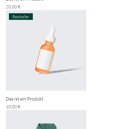
Preis
20,00 €
Bestseller
Das ist ein Produkt
Preis
10,00 €